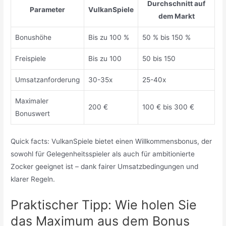
Durchschnitt auf
Parameter
VulkanSpiele
dem Markt
Bonushöhe
Bis zu 100 %
50 % bis 150 %
Freispiele
Bis zu 100
50 bis 150
Umsatzanforderung
30-35x
25-40x
Maximaler
200 €
100 € bis 300 €
Bonuswert
Quick facts: VulkanSpiele bietet einen Willkommensbonus, der
sowohl für Gelegenheitsspieler als auch für ambitionierte
Zocker geeignet ist – dank fairer Umsatzbedingungen und
klarer Regeln.
Praktischer Tipp: Wie holen Sie
das Maximum aus dem Bonus