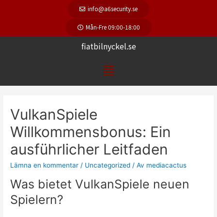
info@a6security.se
Mån-Fre 09:00-18:00
fiatbilnyckel.se
VulkanSpiele
Willkommensbonus: Ein
ausführlicher Leitfaden
Lämna en kommentar
/
Uncategorized
/ Av
mediacactus
Was bietet VulkanSpiele neuen
Spielern?