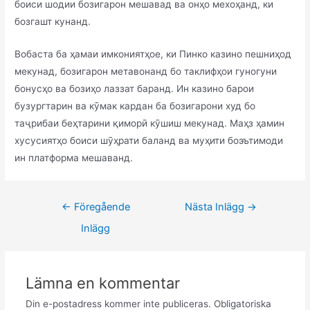
боиси шодии бозигарон мешавад ва онҳо мехоҳанд, ки
бозгашт кунанд.
Вобаста ба ҳамаи имкониятҳое, ки Пинко казино пешниҳод
мекунад, бозигарон метавонанд бо таклифҳои гуногуни
бонусҳо ва бозиҳо лаззат баранд. Ин казино барои
бузургтарин ва кӯмак кардан ба бозигарони худ бо
таҷрибаи беҳтарини қиморӣ кӯшиш мекунад. Маҳз ҳамин
хусусиятҳо боиси шӯҳрати баланд ва муҳити боэътимоди
ин платформа мешаванд.
←
Föregående
Nästa Inlägg
→
Inlägg
Lämna en kommentar
Din e-postadress kommer inte publiceras.
Obligatoriska