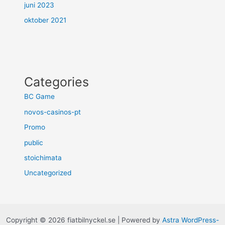
juni 2023
oktober 2021
Categories
BC Game
novos-casinos-pt
Promo
public
stoichimata
Uncategorized
Copyright © 2026 fiatbilnyckel.se | Powered by
Astra WordPress-