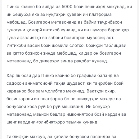
Пинко казино бо зиёда аз 5000 бозӣ пешниҳод мекунад, ки
ин бешубҳа яке аз нуқтаҳои қувваи ин платформа
мебошад. Бозигарон метавонанд аз байни таҷрибаҳои
гуногуни қиморӣ интихоб кунанд, ки ин шумора барои ҳар
гуна афзалиятҳо ва забони бозигарон мувофиқ аст.
Интихоби васеи бозӣ шомили слотҳо, бозиҳои таблицавӣ
ва ҳатто бозиҳои зинда мебошад, ки дар он бозигарон
метавонанд бо дилерҳои зинда рақобат кунанд.
Ҳар як бозӣ дар Пинко казино бо графикаи баланд ва
садоҳои аниматсионӣ таҳия шудааст, ки таҷрибаи бозӣ
карданро боз ҳам ҷолибтар мекунад. Вақтҳои охир,
бозингарони ин платформа бо пешниҳодҳои махсус ва
бонусҳои хоса рӯй бо рӯй мешаванд. Ин бонусҳо
метавонанд маънои бештар имкониятҳои бозӣ кардан ва
шенг кардани ғолибиятҳоро таъмин кунанд.
Таклифҳои махсус, аз қабили бонусҳои пасандоз ва