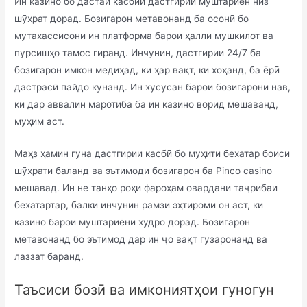
Ин казино бо дастаи касбии дастгирии муштариён низ
шӯҳрат дорад. Бозигарон метавонанд ба осонӣ бо
мутахассисони ин платформа барои ҳалли мушкилот ва
пурсишҳо тамос гиранд. Инчунин, дастгирии 24/7 ба
бозигарон имкон медиҳад, ки ҳар вақт, ки хоҳанд, ба ёрӣ
дастрасӣ пайдо кунанд. Ин хусусан барои бозигарони нав,
ки дар аввалин маротиба ба ин казино ворид мешаванд,
муҳим аст.
Маҳз ҳамин гуна дастгирии касбӣ бо муҳити бехатар боиси
шӯҳрати баланд ва эътимоди бозигарон ба Pinco casino
мешавад. Ин не танҳо роҳи фароҳам овардани таҷрибаи
бехатартар, балки инчунин рамзи эҳтироми он аст, ки
казино барои муштариёни худро дорад. Бозигарон
метавонанд бо эътимод дар ин ҷо вақт гузаронанд ва
лаззат баранд.
Таъсиси бозӣ ва имкониятҳои гуногун