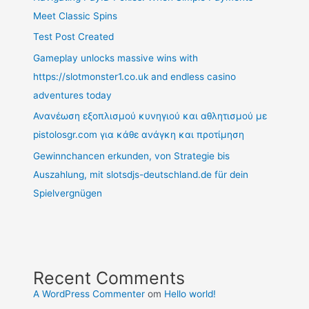
Meet Classic Spins
Test Post Created
Gameplay unlocks massive wins with
https://slotmonster1.co.uk and endless casino
adventures today
Ανανέωση εξοπλισμού κυνηγιού και αθλητισμού με
pistolosgr.com για κάθε ανάγκη και προτίμηση
Gewinnchancen erkunden, von Strategie bis
Auszahlung, mit slotsdjs-deutschland.de für dein
Spielvergnügen
Recent Comments
A WordPress Commenter
om
Hello world!