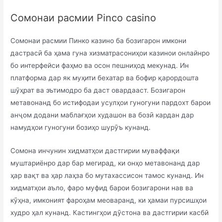
Сомонаи расмии Pinco casino
Сомонаи расмии Пинко казино ба бозигарон имкони
дастрасӣ ба ҳама гуна хизматрасониҳои казинои онлайнро
бо интерфейси фаҳмо ва осон пешниҳод мекунад. Ин
платформа дар як муҳити бехатар ва бофир қарордошта
шӯҳрат ва эътимодро ба даст овардааст. Бозигарон
метавонанд бо истифодаи усулҳои гуногуни пардохт барои
анҷом додани маблағҳои худашон ва бозӣ кардан дар
намудҳои гуногуни бозиҳо шурӯъ кунанд.
Сомона инчунин хидматҳои дастгирии муваффақи
муштариёнро дар бар мегирад, ки онҳо метавонанд дар
ҳар вақт ва ҳар лаҳза бо мутахассисон тамос кунанд. Ин
хидматҳои аъло, фаро муфид барои бозигарони нав ва
кӯҳна, имконият фароҳам меоваранд, ки ҳамаи пурсишҳои
худро ҳал кунанд. Кастингҳои дӯстона ва дастгирии касбӣ