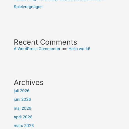
Spielvergnügen
Recent Comments
A WordPress Commenter
om
Hello world!
Archives
juli 2026
juni 2026
maj 2026
april 2026
mars 2026