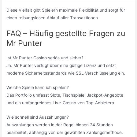
Diese Vielfalt gibt Spielern maximale Flexibilität und sorgt für
einen reibungslosen Ablauf aller Transaktionen.
FAQ – Häufig gestellte Fragen zu
Mr Punter
Ist Mr Punter Casino seriös und sicher?
Ja. Mr Punter verfügt über eine gültige Lizenz und setzt
moderne Sicherheitsstandards wie SSL-Verschlüsselung ein.
Welche Spiele kann ich spielen?
Das Portfolio umfasst Slots, Tischspiele, Jackpot-Angebote
und ein umfangreiches Live-Casino von Top-Anbietern.
Wie schnell sind Auszahlungen?
Auszahlungen werden in der Regel binnen 24 Stunden
bearbeitet, abhängig von der gewählten Zahlungsmethode.