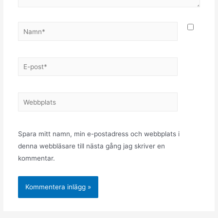
Spara mitt namn, min e-postadress och webbplats i
denna webbläsare till nästa gång jag skriver en
kommentar.