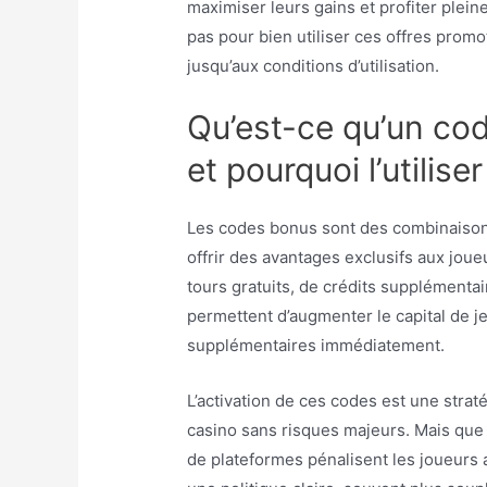
maximiser leurs gains et profiter plein
pas pour bien utiliser ces offres promo
jusqu’aux conditions d’utilisation.
Qu’est-ce qu’un co
et pourquoi l’utiliser
Les codes bonus sont des combinaiso
offrir des avantages exclusifs aux jou
tours gratuits, de crédits supplémenta
permettent d’augmenter le capital de 
supplémentaires immédiatement.
L’activation de ces codes est une straté
casino sans risques majeurs. Mais que
de plateformes pénalisent les joueurs 