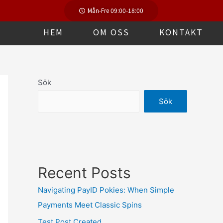
Mån-Fre 09:00-18:00
HEM
OM OSS
KONTAKT
Sök
Sök
Recent Posts
Navigating PayID Pokies: When Simple
Payments Meet Classic Spins
Test Post Created