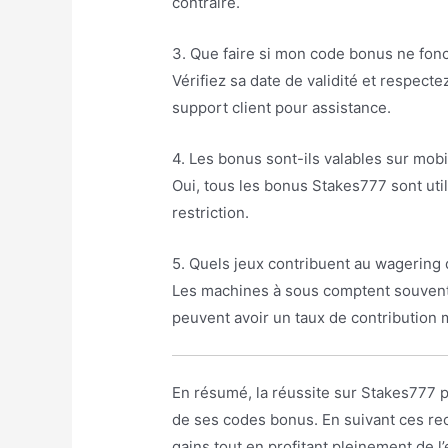
contraire.
3. Que faire si mon code bonus ne fon
Vérifiez sa date de validité et respecte
support client pour assistance.
4. Les bonus sont-ils valables sur mobi
Oui, tous les bonus Stakes777 sont uti
restriction.
5. Quels jeux contribuent au wagering
Les machines à sous comptent souvent à
peuvent avoir un taux de contribution 
En résumé, la réussite sur Stakes777 
de ses codes bonus. En suivant ces r
gains tout en profitant pleinement de l’