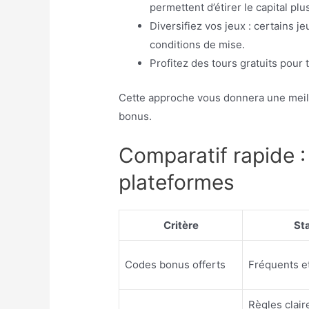
permettent d’étirer le capital pl
Diversifiez vos jeux : certains je
conditions de mise.
Profitez des tours gratuits pour 
Cette approche vous donnera une meilleu
bonus.
Comparatif rapide :
plateformes
Critère
St
Codes bonus offerts
Fréquents et
Règles clair