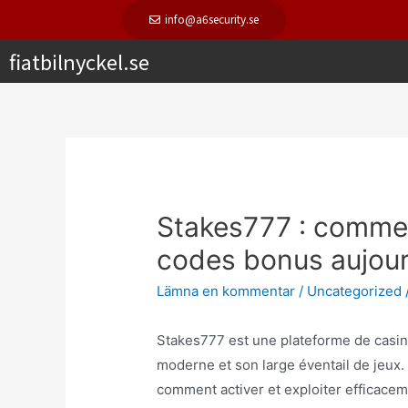
info@a6security.se
fiatbilnyckel.se
Stakes777 : comment
codes bonus aujour
Lämna en kommentar
/
Uncategorized
Stakes777 est une plateforme de casin
moderne et son large éventail de jeux
comment activer et exploiter efficacem