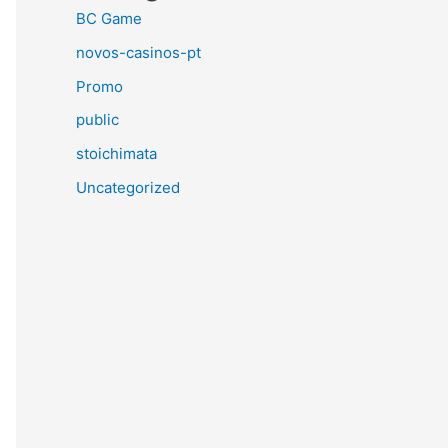
BC Game
novos-casinos-pt
Promo
public
stoichimata
Uncategorized