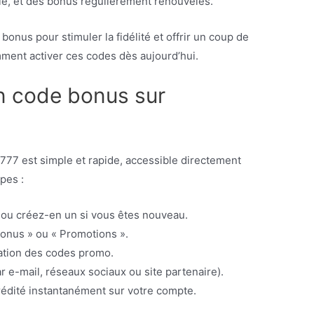
ple, et des bonus régulièrement renouvelés.
onus pour stimuler la fidélité et offrir un coup de
ment activer ces codes dès aujourd’hui.
n code bonus sur
s777 est simple et rapide, accessible directement
pes :
ou créez-en un si vous êtes nouveau.
onus » ou « Promotions ».
vation des codes promo.
r e-mail, réseaux sociaux ou site partenaire).
rédité instantanément sur votre compte.