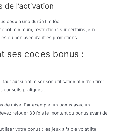
s de l’activation :
aque code a une durée limitée.
 dépôt minimum, restrictions sur certains jeux.
les ou non avec d’autres promotions.
nt ses codes bonus :
l faut aussi optimiser son utilisation afin d’en tirer
 conseils pratiques :
ons de mise. Par exemple, un bonus avec un
devez rejouer 30 fois le montant du bonus avant de
liser votre bonus : les jeux à faible volatilité