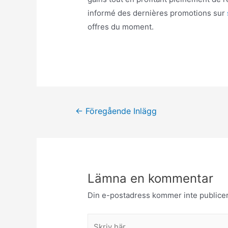
informé des dernières promotions sur
offres du moment.
←
Föregående Inlägg
Lämna en kommentar
Din e-postadress kommer inte publicer