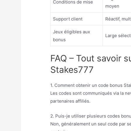
Conditions de mise
moyen
Support client
Réactif, mult
Jeux éligibles aux
Large sélecti
bonus
FAQ – Tout savoir s
Stakes777
1. Comment obtenir un code bonus St
Les codes sont communiqués via la news
partenaires affiliés.
2. Puis-je utiliser plusieurs codes b
Non, généralement un seul code par se