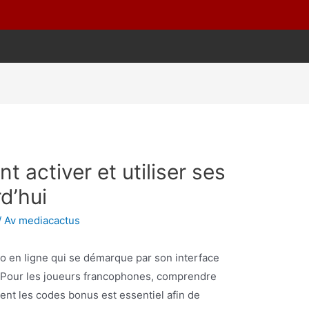
 activer et utiliser ses
d’hui
/ Av
mediacactus
o en ligne qui se démarque par son interface
. Pour les joueurs francophones, comprendre
ent les codes bonus est essentiel afin de