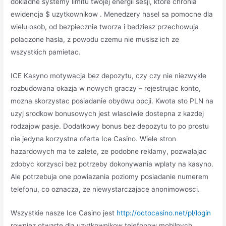
dokladne systemy limitu twojej energii sesji, ktore chronia
ewidencja $ uzytkownikow . Menedzery hasel sa pomocne dla
wielu osob, od bezpiecznie tworza i bedziesz przechowuja
polaczone hasla, z powodu czemu nie musisz ich ze
wszystkich pamietac.
ICE Kasyno motywacja bez depozytu, czy czy nie niezwykle
rozbudowana okazja w nowych graczy – rejestrujac konto,
mozna skorzystac posiadanie obydwu opcji. Kwota sto PLN na
uzyj srodkow bonusowych jest wlasciwie dostepna z kazdej
rodzajow pasje. Dodatkowy bonus bez depozytu to po prostu
nie jedyna korzystna oferta Ice Casino. Wiele stron
hazardowych ma te zalete, ze podobne reklamy, pozwalajac
zdobyc korzysci bez potrzeby dokonywania wplaty na kasyno.
Ale potrzebuja one powiazania poziomy posiadanie numerem
telefonu, co oznacza, ze niewystarczajace anonimowosci.
Wszystkie nasze Ice Casino jest
http://octocasino.net/pl/login
rowniez otwarte dla uzytkownikow telefonow mobilnych.