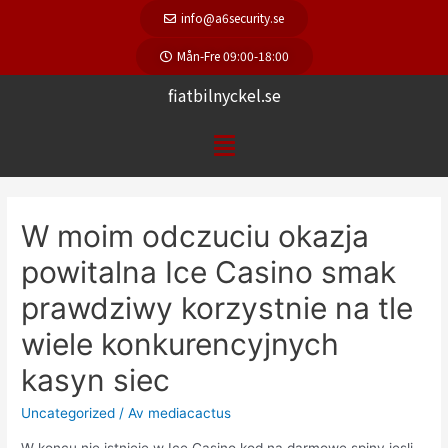
info@a6security.se
Mån-Fre 09:00-18:00
fiatbilnyckel.se
W moim odczuciu okazja
powitalna Ice Casino smak
prawdziwy korzystnie na tle
wiele konkurencyjnych
kasyn siec
Uncategorized
/ Av
mediacactus