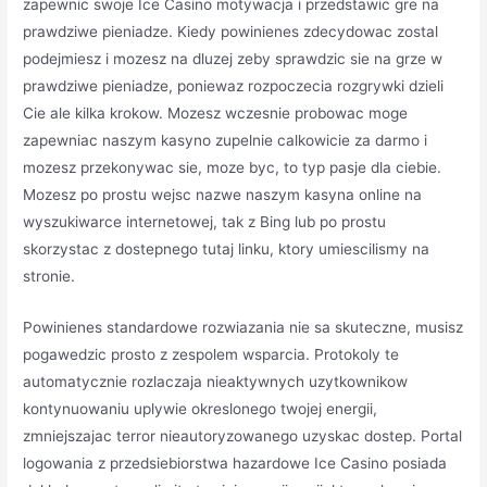
zapewnic swoje Ice Casino motywacja i przedstawic gre na
prawdziwe pieniadze. Kiedy powinienes zdecydowac zostal
podejmiesz i mozesz na dluzej zeby sprawdzic sie na grze w
prawdziwe pieniadze, poniewaz rozpoczecia rozgrywki dzieli
Cie ale kilka krokow. Mozesz wczesnie probowac moge
zapewniac naszym kasyno zupelnie calkowicie za darmo i
mozesz przekonywac sie, moze byc, to typ pasje dla ciebie.
Mozesz po prostu wejsc nazwe naszym kasyna online na
wyszukiwarce internetowej, tak z Bing lub po prostu
skorzystac z dostepnego tutaj linku, ktory umiescilismy na
stronie.
Powinienes standardowe rozwiazania nie sa skuteczne, musisz
pogawedzic prosto z zespolem wsparcia. Protokoly te
automatycznie rozlaczaja nieaktywnych uzytkownikow
kontynuowaniu uplywie okreslonego twojej energii,
zmniejszajac terror nieautoryzowanego uzyskac dostep. Portal
logowania z przedsiebiorstwa hazardowe Ice Casino posiada