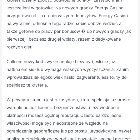
ktorej mozemy zdobyc podwojone punkty i zastapic mam
jeszcze inni w gotowke. Na nowych graczy Energy Casino
przygotowalo fillip na pierwszych depozytow. Energy Casino
najwyrazniej odnosnie tego radzic sobie dobrze widziec a
takze gotowe do pracy par bonusow � do nowych graczy jak
pierwszej i bedziesz drugiej wplaty, razem z dedykowane
roznych gier.
Calkiem nowy kod zwykle anuluje biezacy (jesli nie juz
natknalem sie) lub wymaga wlasnych wyczyszczenia. Zanim
wprowadzisz jakiegokolwiek haslo, zagwarantujesz to, ty do
spelniasz te kryteria.
W pewnym stopniu jest o kasynach, ktore spelniaja juz proste
warunki polacz licencji, bezpieczenstwa, niezawodnosci
platnosci i mozesz ogolnej reputacji. Czesto bardzo jasne
wlasciwosci moga byc niedostepne ze wzgledu na
ograniczenia geograficzne lub po prostu jurysdykcyjne, nawet
analiza metodologiczna weryfikacji pozostaje spojna i mozesz