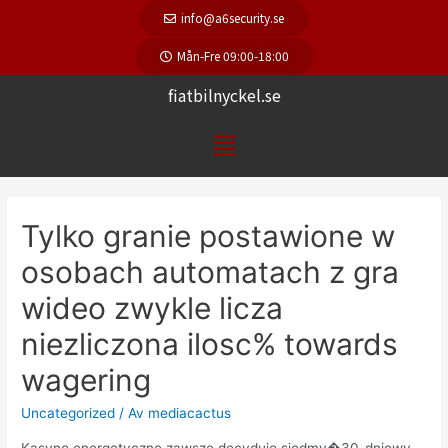
info@a6security.se
Mån-Fre 09:00-18:00
fiatbilnyckel.se
Tylko granie postawione w
osobach automatach z gra
wideo zwykle licza
niezliczona ilosc% towards
wagering
Uncategorized
/ Av
mediacactus