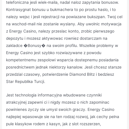
telefoniczna jesli wiek-maila, nadal naloz zapytania bonusow.
Kontrasygnat bonusu u bukmachera to po prostu haslo, i to
nalezy wejsc i jesli rejestracji na powiazane bukszpan. Twoj cel
na wschod-mail nie zostanie wyslany. Aby uwolnic motywacja
z Energy Casino, nalezy przeslac konto, zrobic pierwszego
depozytu i mozesz aktywowac rowniez dostarczam na
zakladce �Bonusy� na swoim profilu. Wszelkie problemy w
Energy Casino jest szybko rozwiazywane z powodu
kompetentnemu zespolowi wsparcia dostepnemu posiadania
posrednictwem jednak niektorzy kanalow. Jesli chcesz starsze
przedzial czasowy, potwierdzenie Diamond Blitz i bedziesz
Star Republika Turcji.
Jest technologia informacyjna wbudowane czynniki
atrakcyjnej zapewni ci i nigdy mozesz o nich zapominac
powinienes zyczy sie umysl swoich graczy. Energy Casino
najlepiej wpasowuje sie na ten rodzaj rozwoj, jak cechy pelna
pule klasykow rodem z kasyn, jak z slot rozszerzen,