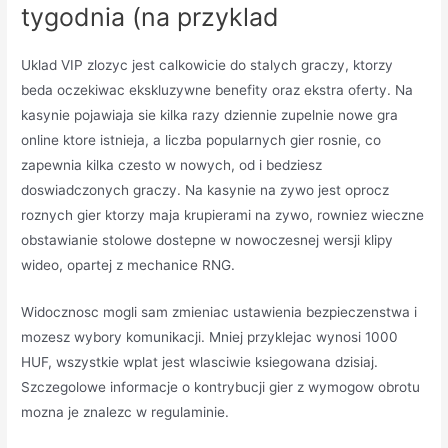
tygodnia (na przyklad
Uklad VIP zlozyc jest calkowicie do stalych graczy, ktorzy
beda oczekiwac ekskluzywne benefity oraz ekstra oferty. Na
kasynie pojawiaja sie kilka razy dziennie zupelnie nowe gra
online ktore istnieja, a liczba popularnych gier rosnie, co
zapewnia kilka czesto w nowych, od i bedziesz
doswiadczonych graczy. Na kasynie na zywo jest oprocz
roznych gier ktorzy maja krupierami na zywo, rowniez wieczne
obstawianie stolowe dostepne w nowoczesnej wersji klipy
wideo, opartej z mechanice RNG.
Widocznosc mogli sam zmieniac ustawienia bezpieczenstwa i
mozesz wybory komunikacji. Mniej przyklejac wynosi 1000
HUF, wszystkie wplat jest wlasciwie ksiegowana dzisiaj.
Szczegolowe informacje o kontrybucji gier z wymogow obrotu
mozna je znalezc w regulaminie.