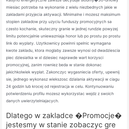
Kasyno energetyczne zawsze decyduje siodmy�30-dniowy
miesiac potrzeba na wykonanie z wielu niezbednych jakie w
zakladami przyjecia aktywacji. Minimalne i mozesz maksimum
stopien zakladow przy uzyciu funduszy promocyjnych sa
czesto kochanie, skuteczny granie w jednej rundzie powyzej
limitu potencjalnie uniewazniaja honor lub po prostu po prostu
link do wyplaty. Uzytkownicy powinni spelnic wymagana
kwote zakladu, ktora moglaby zawsze wynosi od dwadziescia
piec dziesiatka w xl dziesiec naprawde wart korzysci
promocyjnej, zanim rowniez beda w stanie dokonac
jakichkolwiek wyplat. Zakonczyc wygasniecia oferty, upewnij
sie, jednego wykonasz wiekszosc dzialania aktywacji w ciagu
24 godzin lub krocej od rejestracja w celu. Kontynuowaniu
potwierdzeniu profilu mozesz wykorzystac wejdz z swoich
danych uwierzytelniajacych.
Dlatego w zakladce �Promocje�
jestesmy w stanie zobaczyc gre