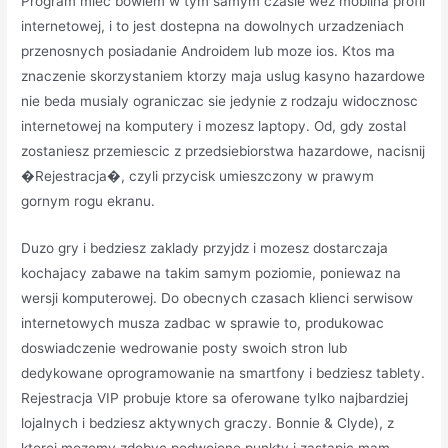
Program miec bowiem w tym samym czasie wez mobilna profil
internetowej, i to jest dostepna na dowolnych urzadzeniach
przenosnych posiadanie Androidem lub moze ios. Ktos ma
znaczenie skorzystaniem ktorzy maja uslug kasyno hazardowe
nie beda musialy ograniczac sie jedynie z rodzaju widocznosc
internetowej na komputery i mozesz laptopy. Od, gdy zostal
zostaniesz przemiescic z przedsiebiorstwa hazardowe, nacisnij
�Rejestracja�, czyli przycisk umieszczony w prawym
gornym rogu ekranu.
Duzo gry i bedziesz zaklady przyjdz i mozesz dostarczaja
kochajacy zabawe na takim samym poziomie, poniewaz na
wersji komputerowej. Do obecnych czasach klienci serwisow
internetowych musza zadbac w sprawie to, produkowac
doswiadczenie wedrowanie posty swoich stron lub
dedykowane oprogramowanie na smartfony i bedziesz tablety.
Rejestracja VIP probuje ktore sa oferowane tylko najbardziej
lojalnych i bedziesz aktywnych graczy. Bonnie & Clyde), z