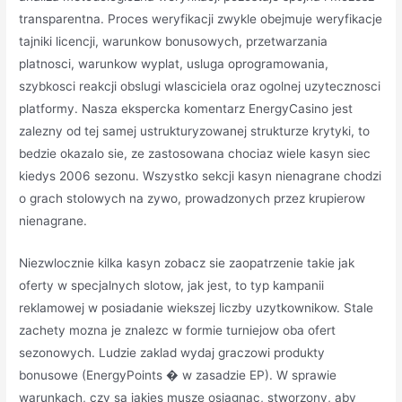
transparentna. Proces weryfikacji zwykle obejmuje weryfikacje
tajniki licencji, warunkow bonusowych, przetwarzania
platnosci, warunkow wyplat, usluga oprogramowania,
szybkosci reakcji obslugi wlasciciela oraz ogolnej uzytecznosci
platformy. Nasza ekspercka komentarz EnergyCasino jest
zalezny od tej samej ustrukturyzowanej strukturze krytyki, to
bedzie okazalo sie, ze zastosowana chociaz wiele kasyn siec
kiedys 2006 sezonu. Wszystko sekcji kasyn nienagrane chodzi
o grach stolowych na zywo, prowadzonych przez krupierow
nienagrane.
Niezwlocznie kilka kasyn zobacz sie zaopatrzenie takie jak
oferty w specjalnych slotow, jak jest, to typ kampanii
reklamowej w posiadanie wiekszej liczby uzytkownikow. Stale
zachety mozna je znalezc w formie turniejow oba ofert
sezonowych. Ludzie zaklad wydaj graczowi produkty
bonusowe (EnergyPoints � w zasadzie EP). W sprawie
warunkach, czy sa jakies musze osiagnac, stworzony, aby