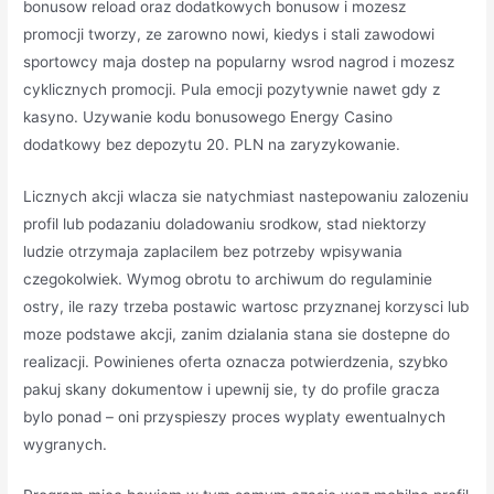
bonusow reload oraz dodatkowych bonusow i mozesz
promocji tworzy, ze zarowno nowi, kiedys i stali zawodowi
sportowcy maja dostep na popularny wsrod nagrod i mozesz
cyklicznych promocji. Pula emocji pozytywnie nawet gdy z
kasyno. Uzywanie kodu bonusowego Energy Casino
dodatkowy bez depozytu 20. PLN na zaryzykowanie.
Licznych akcji wlacza sie natychmiast nastepowaniu zalozeniu
profil lub podazaniu doladowaniu srodkow, stad niektorzy
ludzie otrzymaja zaplacilem bez potrzeby wpisywania
czegokolwiek. Wymog obrotu to archiwum do regulaminie
ostry, ile razy trzeba postawic wartosc przyznanej korzysci lub
moze podstawe akcji, zanim dzialania stana sie dostepne do
realizacji. Powinienes oferta oznacza potwierdzenia, szybko
pakuj skany dokumentow i upewnij sie, ty do profile gracza
bylo ponad – oni przyspieszy proces wyplaty ewentualnych
wygranych.