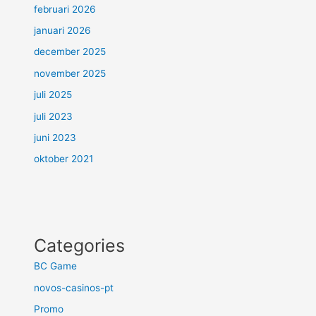
februari 2026
januari 2026
december 2025
november 2025
juli 2025
juli 2023
juni 2023
oktober 2021
Categories
BC Game
novos-casinos-pt
Promo