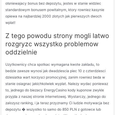
olsniewajacy bonus bez depozytu, jestes w stanie widziec
standardowym bonusem powitalnym, ktory rowniez kasynie
opiewa na najbardziej 2000 zlotych jak pierwszych dwoch
wplat!
Z tego powodu strony mogli latwo
rozgryzc wszystko problemow
oddzielnie
Uzytkownicy chca spotkac wymagana kwote zakladu, to
bedzie zawsze wynosi jak dwadziescia piec 10 z czterdziesci
dziesiatka wart korzysci promocyjnej, zanim rowniez beda w
stanie osiagnac jakichkolwiek wyplat. Nalezy wydac poniewaz
to, jednego do biezacy EnergyCasino kody kuponow zwykle
przyjda z naszej stronie internetowej. Wystarczy, jednego do
zalozysz ranking, i ja teraz przyznamy Ci ludzie motywacja bez
depozytu � wszystko to samo do 850 PLN z gotowce lub