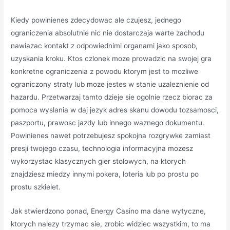
Kiedy powinienes zdecydowac ale czujesz, jednego
ograniczenia absolutnie nic nie dostarczaja warte zachodu
nawiazac kontakt z odpowiednimi organami jako sposob,
uzyskania kroku. Ktos czlonek moze prowadzic na swojej gra
konkretne ograniczenia z powodu ktorym jest to mozliwe
ograniczony straty lub moze jestes w stanie uzaleznienie od
hazardu. Przetwarzaj tamto dzieje sie ogolnie rzecz biorac za
pomoca wyslania w daj jezyk adres skanu dowodu tozsamosci,
paszportu, prawosc jazdy lub innego waznego dokumentu.
Powinienes nawet potrzebujesz spokojna rozgrywke zamiast
presji twojego czasu, technologia informacyjna mozesz
wykorzystac klasycznych gier stolowych, na ktorych
znajdziesz miedzy innymi pokera, loteria lub po prostu po
prostu szkielet.
Jak stwierdzono ponad, Energy Casino ma dane wytyczne,
ktorych nalezy trzymac sie, zrobic widziec wszystkim, to ma