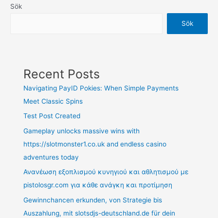
Sök
Sök
Recent Posts
Navigating PayID Pokies: When Simple Payments
Meet Classic Spins
Test Post Created
Gameplay unlocks massive wins with
https://slotmonster1.co.uk and endless casino
adventures today
Ανανέωση εξοπλισμού κυνηγιού και αθλητισμού με
pistolosgr.com για κάθε ανάγκη και προτίμηση
Gewinnchancen erkunden, von Strategie bis
Auszahlung, mit slotsdjs-deutschland.de für dein