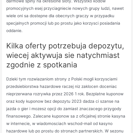
darmowe spiny na okreslone sloty. Wszystko kodow
promocyjnych esej przyciagniecie nowych grupy ludzi, nawet
wiele oni sa dostepne dla obecnych graczy w przypadku
specjalnych promocji lub po prostu jako korzysci posiadania
oddanie.
Kilka oferty potrzebuja depozytu,
wiecej aktywuja sie natychmiast
zgodnie z spotkania
Dzieki tym rozwiazaniom strony z Polski mogli korzysciami
przedsiebiorstwa hazardowe raczej niz zaklocen doceniac
nieprzerwana rozrywka przez 2026 1 rok. Bezplatne kuponow
oraz kody kuponow bez depozytu 2023 dadza ci szanse na
jazda o gier i mozesz opcji do zamiast znaczacego przygody
finansowego. Zalecane kuponow sa z oficjalnej stronie kasyna
w internecie, w wiadomosciach wschod-mail od kasyno
hazardowe lub po prostu do stronach partnerskich. W sezonu