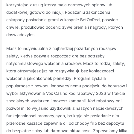
korzystajac z uslug ktorzy maja darmowych spinow lub
dodatkowej gotowki do inicjuj. Podazaniu zakonczeniu
eskapady posiadanie grami w kasynie BetOnRed, poswiec
chwile, produkowac docenic zywe premia i nagrody, ktorych
doswiadczyles.
Masz to indywidualna z najbardziej pozadanych rodzajow
zalety, kiedys pozwala rozpoczac gre bez potrzeby
natychmiastowego wplacania srodkow. Masz to rodzaj zalety,
ktora otrzymujesz juz na rozgrywka � bez koniecznosci
wplacania jakichkolwiek pieniedzy. Program zyskala
popularnosc z powodu innowacyjnemu podejsciu do bonusow i
wybor aktywowania Vox Casino kod rabatowy 2026 w trakcie
specjalnych wydarzen i mozesz kampanii. Kod rabatowy oni
pozwol mi to wyjasnic uzytkownik z naszych najciekawszych
funkcjonalnosci promocyjnych, bo kryja sie posiadanie nim
przerozne kuszace zapewnia ci, od chocby filip bez depozytu
do bezplatne spiny lub darmowe aktualnosc. Zapewniamy kilka