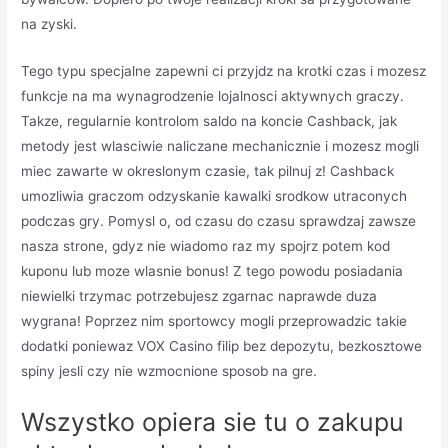
na zyski.
Tego typu specjalne zapewni ci przyjdz na krotki czas i mozesz
funkcje na ma wynagrodzenie lojalnosci aktywnych graczy.
Takze, regularnie kontrolom saldo na koncie Cashback, jak
metody jest wlasciwie naliczane mechanicznie i mozesz mogli
miec zawarte w okreslonym czasie, tak pilnuj z! Cashback
umozliwia graczom odzyskanie kawalki srodkow utraconych
podczas gry. Pomysl o, od czasu do czasu sprawdzaj zawsze
nasza strone, gdyz nie wiadomo raz my spojrz potem kod
kuponu lub moze wlasnie bonus! Z tego powodu posiadania
niewielki trzymac potrzebujesz zgarnac naprawde duza
wygrana! Poprzez nim sportowcy mogli przeprowadzic takie
dodatki poniewaz VOX Casino filip bez depozytu, bezkosztowe
spiny jesli czy nie wzmocnione sposob na gre.
Wszystko opiera sie tu o zakupu