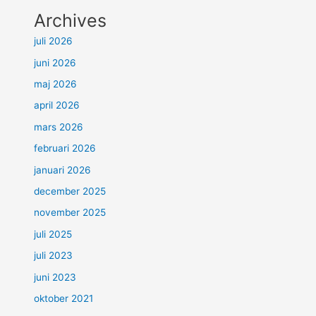
Archives
juli 2026
juni 2026
maj 2026
april 2026
mars 2026
februari 2026
januari 2026
december 2025
november 2025
juli 2025
juli 2023
juni 2023
oktober 2021