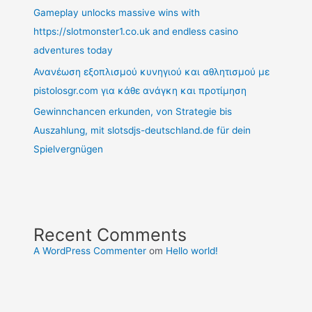
Gameplay unlocks massive wins with
https://slotmonster1.co.uk and endless casino
adventures today
Ανανέωση εξοπλισμού κυνηγιού και αθλητισμού με
pistolosgr.com για κάθε ανάγκη και προτίμηση
Gewinnchancen erkunden, von Strategie bis
Auszahlung, mit slotsdjs-deutschland.de für dein
Spielvergnügen
Recent Comments
A WordPress Commenter
om
Hello world!