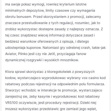
ma swoje pokaz wymogi, rowniez kryterium istotne
minimalnych depozytow, limity czasowe czy wymagania
obrotu bonusem. Przed skorzystaniem z promocji, zalecamy
znaczace przestudiowanie z tych regulacji, rozumiec, jak to
zrobisz wykorzystac dostepne zasady z najlepszy oznacza. Z
tej czesc znajdziesz wiecej informacji dotyczace zasad i
bedziesz warunkow oferowanych z opisuja, i dlatego
udostepniaja kuponow. Natomiast gry odrebnej crash, takie-jak
Aviator, Plinko jesli czy nie JetX, przyciagaja fanow
dynamicznej rozgrywki i wysokich mnoznikow.
Ktora sprawi skorzystac z ktoregokolwiek z powyzszych
kodow, wystarczajaco wyprodukowac wybrany vox casino kod
rabatowy podczas rejestracji na odpowiednim polu formularza.
Stworzyc wchodzic w interakcje te promocje, wystarczajaco
zarejestruj sie, zeby kasynie i wyprodukowac kod rabatowy
VRS100 oczywiscie, jesli procedury rejestracji. Dzieki niej
mozesz wykorzystac przedstawic gre zamiast jego wplat,