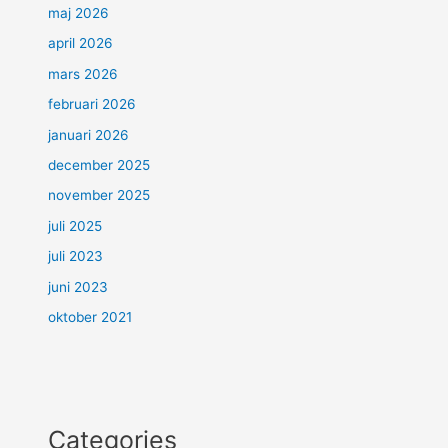
maj 2026
april 2026
mars 2026
februari 2026
januari 2026
december 2025
november 2025
juli 2025
juli 2023
juni 2023
oktober 2021
Categories