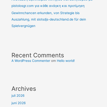
pistolosgr.com για κάθε ανάγκη και προτίμηση
Gewinnchancen erkunden, von Strategie bis
Auszahlung, mit slotsdjs-deutschland.de für dein
Spielvergnügen
Recent Comments
A WordPress Commenter
om
Hello world!
Archives
juli 2026
juni 2026