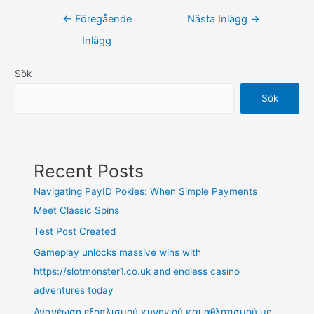
←
Föregående
Nästa Inlägg
→
Inlägg
Sök
Sök
Recent Posts
Navigating PayID Pokies: When Simple Payments
Meet Classic Spins
Test Post Created
Gameplay unlocks massive wins with
https://slotmonster1.co.uk and endless casino
adventures today
Ανανέωση εξοπλισμού κυνηγιού και αθλητισμού με