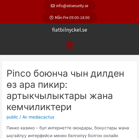
info@a6security.se
Mån-Fre 09:00-18:00
fiatbilnyckel.se
Pinco боюнча чын дилден
өз ара пикир:
артыкчылыктары жана
кемчиликтери
public
/ Av
mediacactus
Пинко казино – бул интернетте оюндары, бонустары жана
ыңгайлуу интерфейси менен белгилүү болгон онлайн