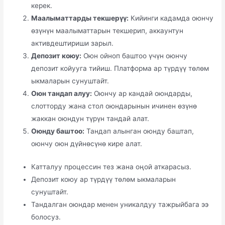
керек.
Маалыматтарды текшерүү:
Кийинги кадамда оюнчу
өзүнүн маалыматтарын текшерип, аккаунтун
активдештириши зарыл.
Депозит коюу:
Оюн ойноп баштоо үчүн оюнчу
депозит койууга тийиш. Платформа ар түрдүү төлөм
ыкмаларын сунуштайт.
Оюн тандап алуу:
Оюнчу ар кандай оюндарды,
слотторду жана стол оюндарынын ичинен өзүнө
жаккан оюндун түрүн тандай алат.
Оюнду баштоо:
Тандап алынган оюнду баштап,
оюнчу оюн дүйнөсүнө кире алат.
Катталуу процессин тез жана оңой аткарасыз.
Депозит коюу ар түрдүү төлөм ыкмаларын
сунуштайт.
Тандалган оюндар менен уникалдуу тажрыйбага ээ
болосуз.