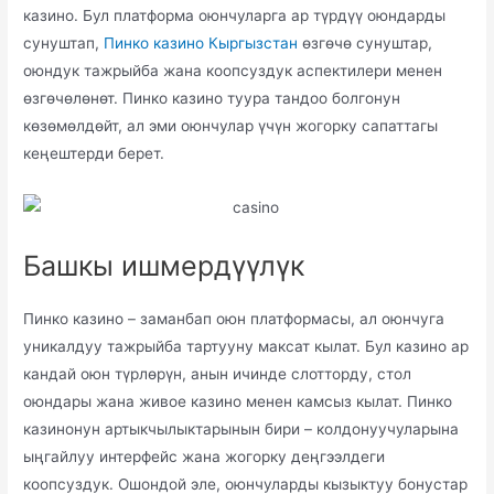
казино. Бул платформа оюнчуларга ар түрдүү оюндарды
сунуштап,
Пинко казино Кыргызстан
өзгөчө сунуштар,
оюндук тажрыйба жана коопсуздук аспектилери менен
өзгөчөлөнөт. Пинко казино туура тандоо болгонун
көзөмөлдөйт, ал эми оюнчулар үчүн жогорку сапаттагы
кеңештерди берет.
Башкы ишмердүүлүк
Пинко казино – заманбап оюн платформасы, ал оюнчуга
уникалдуу тажрыйба тартууну максат кылат. Бул казино ар
кандай оюн түрлөрүн, анын ичинде слотторду, стол
оюндары жана живое казино менен камсыз кылат. Пинко
казинонун артыкчылыктарынын бири – колдонуучуларына
ыңгайлуу интерфейс жана жогорку деңгээлдеги
коопсуздук. Ошондой эле, оюнчуларды кызыктуу бонустар