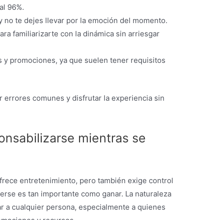
al 96%.
y no te dejes llevar por la emoción del momento.
a familiarizarte con la dinámica sin arriesgar
s y promociones, ya que suelen tener requisitos
r errores comunes y disfrutar la experiencia sin
onsabilizarse mientras se
rece entretenimiento, pero también exige control
erse es tan importante como ganar. La naturaleza
ar a cualquier persona, especialmente a quienes