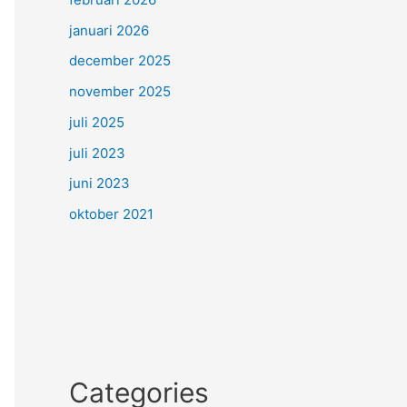
januari 2026
december 2025
november 2025
juli 2025
juli 2023
juni 2023
oktober 2021
Categories