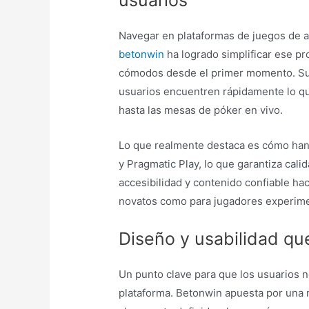
usuarios
Navegar en plataformas de juegos de a
betonwin
ha logrado simplificar ese pr
cómodos desde el primer momento. Su i
usuarios encuentren rápidamente lo q
hasta las mesas de póker en vivo.
Lo que realmente destaca es cómo ha
y Pragmatic Play, lo que garantiza cali
accesibilidad y contenido confiable hac
novatos como para jugadores experim
Diseño y usabilidad que
Un punto clave para que los usuarios 
plataforma. Betonwin apuesta por una 