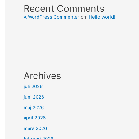
Recent Comments
A WordPress Commenter
om
Hello world!
Archives
juli 2026
juni 2026
maj 2026
april 2026
mars 2026
februari 2026