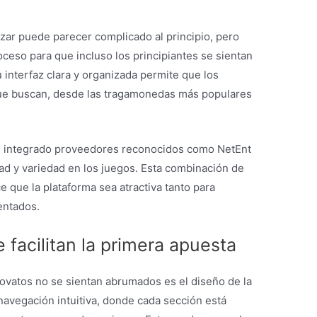
zar puede parecer complicado al principio, pero
oceso para que incluso los principiantes se sientan
nterfaz clara y organizada permite que los
ue buscan, desde las tragamonedas más populares
n integrado proveedores reconocidos como NetEnt
dad y variedad en los juegos. Esta combinación de
e que la plataforma sea atractiva tanto para
entados.
 facilitan la primera apuesta
novatos no se sientan abrumados es el diseño de la
navegación intuitiva, donde cada sección está