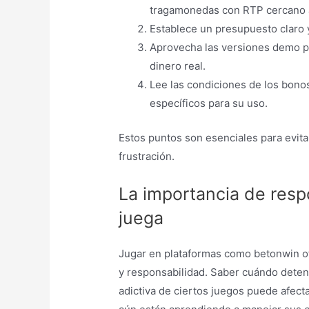
tragamonedas con RTP cercano 
Establece un presupuesto claro 
Aprovecha las versiones demo par
dinero real.
Lee las condiciones de los bono
específicos para su uso.
Estos puntos son esenciales para evita
frustración.
La importancia de resp
juega
Jugar en plataformas como betonwin of
y responsabilidad. Saber cuándo deten
adictiva de ciertos juegos puede afect