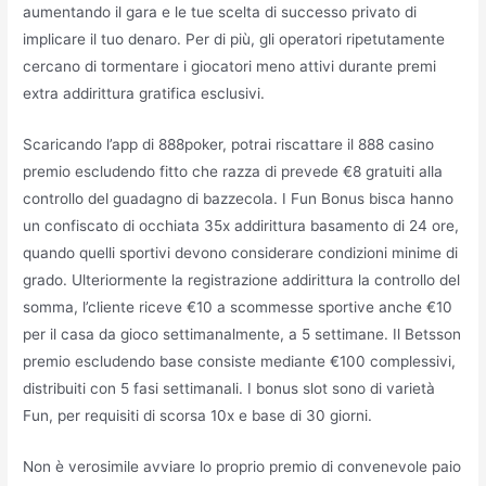
aumentando il gara e le tue scelta di successo privato di
implicare il tuo denaro. Per di più, gli operatori ripetutamente
cercano di tormentare i giocatori meno attivi durante premi
extra addirittura gratifica esclusivi.
Scaricando l’app di 888poker, potrai riscattare il 888 casino
premio escludendo fitto che razza di prevede €8 gratuiti alla
controllo del guadagno di bazzecola. I Fun Bonus bisca hanno
un confiscato di occhiata 35x addirittura basamento di 24 ore,
quando quelli sportivi devono considerare condizioni minime di
grado. Ulteriormente la registrazione addirittura la controllo del
somma, l’cliente riceve €10 a scommesse sportive anche €10
per il casa da gioco settimanalmente, a 5 settimane. Il Betsson
premio escludendo base consiste mediante €100 complessivi,
distribuiti con 5 fasi settimanali. I bonus slot sono di varietà
Fun, per requisiti di scorsa 10x e base di 30 giorni.
Non è verosimile avviare lo proprio premio di convenevole paio