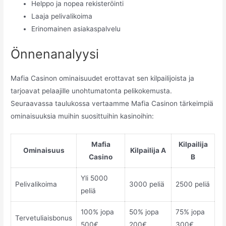
Helppo ja nopea rekisteröinti
Laaja pelivalikoima
Erinomainen asiakaspalvelu
Önnenanalyysi
Mafia Casinon ominaisuudet erottavat sen kilpailijoista ja
tarjoavat pelaajille unohtumatonta pelikokemusta.
Seuraavassa taulukossa vertaamme Mafia Casinon tärkeimpiä
ominaisuuksia muihin suosittuihin kasinoihin:
Mafia
Kilpailija
Ominaisuus
Kilpailija A
Casino
B
Yli 5000
Pelivalikoima
3000 peliä
2500 peliä
peliä
100% jopa
50% jopa
75% jopa
Tervetuliaisbonus
500€
200€
300€