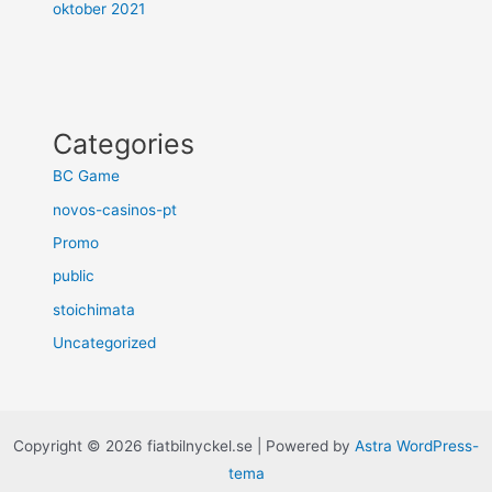
oktober 2021
Categories
BC Game
novos-casinos-pt
Promo
public
stoichimata
Uncategorized
Copyright © 2026 fiatbilnyckel.se | Powered by
Astra WordPress-
tema