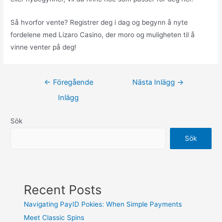
Så hvorfor vente? Registrer deg i dag og begynn å nyte
fordelene med Lizaro Casino, der moro og muligheten til å
vinne venter på deg!
←
Föregående
Nästa Inlägg
→
Inlägg
Sök
Sök
Recent Posts
Navigating PayID Pokies: When Simple Payments
Meet Classic Spins