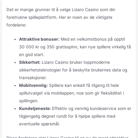
Det er mange grunner til å velge Lizaro Casino som din
foretrukne spilleplattform. Her er noen av de viktigste
fordelene:
Attraktive bonuser:
Med en velkomstbonus på opptil
30 000 kr og 350 gratisspinn, kan nye spillere virkelig få
en god start.
Sikkerhet:
Lizaro Casino bruker toppmoderne
sikkerhetsteknologier for å beskytte brukernes data og
transaksjoner.
Mobilvennlig:
Spillere kan enkelt få tilgang til hele
spillutvalget via mobilappen, noe som gir fleksibilitet i
spillingen.
Kundetjeneste:
Effektiv og vennlig kundeservice som er
tilgjengelig døgnet rundt for å hjelpe spillere med
eventuelle spørsmål.
Disse fordelene gjør Lizaro Casino til en av de mest attraktive