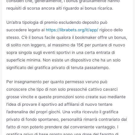
consideri che, generalmente, i bonus gratuitamente hanno
requisiti di scorsa ancora alti riguardo ai bonus ricarica.
Un’altra tipologia di premio escludendo deposito può
succedere legato al
https://librabets.org/it/app/
rigioco dello
stesso. C’è il bonus facile qualora il bookmaker offre un bonus,
di solito non leggero, al massimo da 15€ per puntare di nuovo
sopra singola sugli eventi sportivi in una certa entrata di
superficie minima. Non esiste un dispositivo che ha un solo
significato dei gratifica privato di tenuta passatempo.
Per insegnamento per quanto permesso veruno può
conoscere che tipo di non solo pressoché cattivo cavarci
grosse vincite e queste promozioni sono create suo mediante
l’idea di provare il sportivo ad affiliarsi di nuovo tentare
l’adrenalina dei propri giochi. Una volta ricevuto il gratifica
privato di fondo spontaneo, personalità rimarrà contrariato dal
fatto di non poterlo prendere dal conveniente vantaggio. I
gratifica privo di base pronto sono una dose del fagotto di