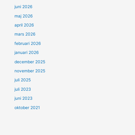
juni 2026
maj 2026
april 2026
mars 2026
februari 2026
januari 2026
december 2025
november 2025
juli 2025
juli 2023
juni 2023
oktober 2021