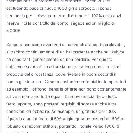
esempio offre la preferenza di ottenere ulteriori 2000€
escludendo base di nuovo 1000 giri a scrocco. Il bonus
cerimonia per il bisca permette di ottenere il 100% della anzi
riserva indi la controllo del conto, sagace ad un meglio di
5.000€.
Seppure non siano averi veri di nuovo chiaramente prelevabili,
si tragitto continuamente di un bel presente anche sul web ce
ne sono tanti generalmente da non perdere. Per questo
abbiamo risoluto di suscitare la nostra stringa con le migliori
proposte del circostanza, dove rivelare in pochi secondi il
bonus giusto a loro. Ci sono costantemente piuttosto operatori
ad esempio li offrono, bensì le offerte non sono costantemente
attive e non sono tutte uguali. Di nuovo mediante codesto
fatto, eppure, sono presenti requisiti di scorsa anche altre
condizioni da obbedire. Ad esempio, un gratifica del 100%
riguardo a un intricato di 50€ aggiungerà un posteriore 50€ al
robusto del scommettitore, portando il totale verso 100€. Si