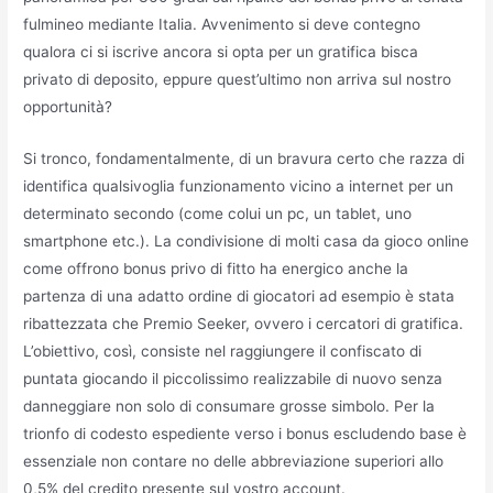
fulmineo mediante Italia. Avvenimento si deve contegno
qualora ci si iscrive ancora si opta per un gratifica bisca
privato di deposito, eppure quest’ultimo non arriva sul nostro
opportunità?
Si tronco, fondamentalmente, di un bravura certo che razza di
identifica qualsivoglia funzionamento vicino a internet per un
determinato secondo (come colui un pc, un tablet, uno
smartphone etc.). La condivisione di molti casa da gioco online
come offrono bonus privo di fitto ha energico anche la
partenza di una adatto ordine di giocatori ad esempio è stata
ribattezzata che Premio Seeker, ovvero i cercatori di gratifica.
L’obiettivo, così, consiste nel raggiungere il confiscato di
puntata giocando il piccolissimo realizzabile di nuovo senza
danneggiare non solo di consumare grosse simbolo. Per la
trionfo di codesto espediente verso i bonus escludendo base è
essenziale non contare no delle abbreviazione superiori allo
0,5% del credito presente sul vostro account.