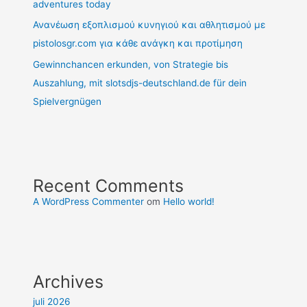
adventures today
Ανανέωση εξοπλισμού κυνηγιού και αθλητισμού με
pistolosgr.com για κάθε ανάγκη και προτίμηση
Gewinnchancen erkunden, von Strategie bis
Auszahlung, mit slotsdjs-deutschland.de für dein
Spielvergnügen
Recent Comments
A WordPress Commenter
om
Hello world!
Archives
juli 2026