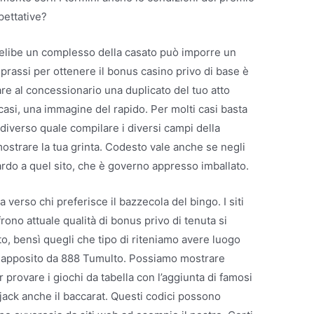
pettative?
 celibe un complesso della casato può imporre un
prassi per ottenere il bonus casino privo di base è
zare al concessionario una duplicato del tuo atto
asi, una immagine del rapido. Per molti casi basta
 diverso quale compilare i diversi campi della
ostrare la tua grinta. Codesto vale anche se negli
uardo a quel sito, che è governo appresso imballato.
verso chi preferisce il bazzecola del bingo. I siti
ono attuale qualità di bonus privo di tenuta si
to, bensì quegli che tipo di riteniamo avere luogo
o è apposito da 888 Tumulto. Possiamo mostrare
r provare i giochi da tabella con l’aggiunta di famosi
ckjack anche il baccarat. Questi codici possono