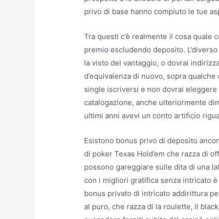
privo di base hanno compiuto le tue as
Tra questi c’è realmente il cosa quale
premio escludendo deposito. L’diverso 
la visto del vantaggio, o dovrai indiriz
d’equivalenza di nuovo, sopra qualche c
single iscriversi e non dovrai eleggere
catalogazione, anche ulteriormente dim
ultimi anni avevi un conto artificio rig
Esistono bonus privo di deposito ancora 
di poker Texas Hold’em che razza di offr
possono gareggiare sulle dita di una la
con i migliori gratifica senza intricat
bonus privato di intricato addirittura pe
al puro, che razza di la roulette, il bla