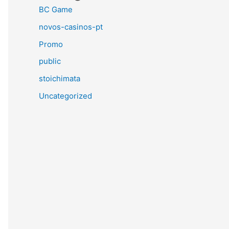
BC Game
novos-casinos-pt
Promo
public
stoichimata
Uncategorized