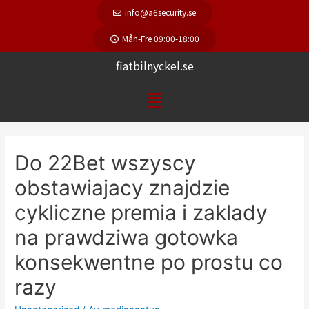
info@a6security.se
Mån-Fre 09:00-18:00
fiatbilnyckel.se
Do 22Bet wszyscy
obstawiajacy znajdzie
cykliczne premia i zaklady
na prawdziwa gotowka
konsekwentne po prostu co
razy