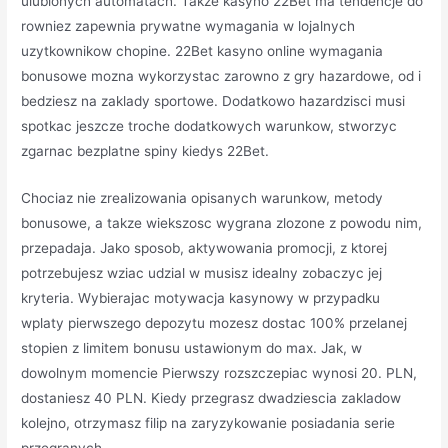
ulubionych automatach. Takze kasyno 22Bet ma tendencje do
rowniez zapewnia prywatne wymagania w lojalnych
uzytkownikow chopine. 22Bet kasyno online wymagania
bonusowe mozna wykorzystac zarowno z gry hazardowe, od i
bedziesz na zaklady sportowe. Dodatkowo hazardzisci musi
spotkac jeszcze troche dodatkowych warunkow, stworzyc
zgarnac bezplatne spiny kiedys 22Bet.
Chociaz nie zrealizowania opisanych warunkow, metody
bonusowe, a takze wiekszosc wygrana zlozone z powodu nim,
przepadaja. Jako sposob, aktywowania promocji, z ktorej
potrzebujesz wziac udzial w musisz idealny zobaczyc jej
kryteria. Wybierajac motywacja kasynowy w przypadku
wplaty pierwszego depozytu mozesz dostac 100% przelanej
stopien z limitem bonusu ustawionym do max. Jak, w
dowolnym momencie Pierwszy rozszczepiac wynosi 20. PLN,
dostaniesz 40 PLN. Kiedy przegrasz dwadziescia zakladow
kolejno, otrzymasz filip na zaryzykowanie posiadania serie