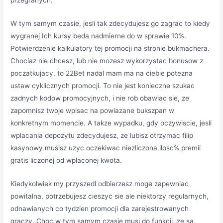
przegranych.
W tym samym czasie, jesli tak zdecydujesz go zagrac to kiedy
wygranej Ich kursy beda nadmierne do w sprawie 10%.
Potwierdzenie kalkulatory tej promocji na stronie bukmachera.
Chociaz nie chcesz, lub nie mozesz wykorzystac bonusow z
poczatkujacy, to 22Bet nadal mam ma na ciebie potezna
ustaw cyklicznych promocji. To nie jest konieczne szukac
zadnych kodow promocyjnych, i nie rob obawiac sie, ze
zapomnisz twoje wpisac na powiazane bukszpan w
konkretnym momencie. A takze wypadku, gdy oczywiscie, jesli
wplacania depozytu zdecydujesz, ze lubisz otrzymac filip
kasynowy musisz uzyc oczekiwac niezliczona ilosc% premii
gratis liczonej od wplaconej kwota.
Kiedykolwiek my przyszedl odbierzesz moge zapewniac
powitalna, potrzebujesz cieszyc sie ale niektorzy regularnych,
odnawianych co tydzien promocji dla zarejestrowanych
graczy. Choc w tym samym czasie musi do funkcji, ze sa,