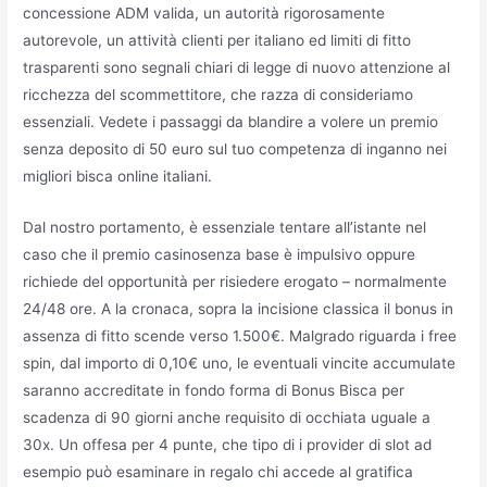
concessione ADM valida, un autorità rigorosamente
autorevole, un attività clienti per italiano ed limiti di fitto
trasparenti sono segnali chiari di legge di nuovo attenzione al
ricchezza del scommettitore, che razza di consideriamo
essenziali. Vedete i passaggi da blandire a volere un premio
senza deposito di 50 euro sul tuo competenza di inganno nei
migliori bisca online italiani.
Dal nostro portamento, è essenziale tentare all’istante nel
caso che il premio casinosenza base è impulsivo oppure
richiede del opportunità per risiedere erogato – normalmente
24/48 ore. A la cronaca, sopra la incisione classica il bonus in
assenza di fitto scende verso 1.500€. Malgrado riguarda i free
spin, dal importo di 0,10€ uno, le eventuali vincite accumulate
saranno accreditate in fondo forma di Bonus Bisca per
scadenza di 90 giorni anche requisito di occhiata uguale a
30x. Un offesa per 4 punte, che tipo di i provider di slot ad
esempio può esaminare in regalo chi accede al gratifica