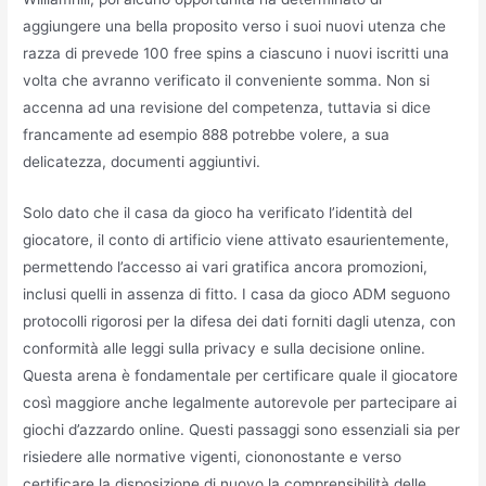
aggiungere una bella proposito verso i suoi nuovi utenza che
razza di prevede 100 free spins a ciascuno i nuovi iscritti una
volta che avranno verificato il conveniente somma. Non si
accenna ad una revisione del competenza, tuttavia si dice
francamente ad esempio 888 potrebbe volere, a sua
delicatezza, documenti aggiuntivi.
Solo dato che il casa da gioco ha verificato l’identità del
giocatore, il conto di artificio viene attivato esaurientemente,
permettendo l’accesso ai vari gratifica ancora promozioni,
inclusi quelli in assenza di fitto. I casa da gioco ADM seguono
protocolli rigorosi per la difesa dei dati forniti dagli utenza, con
conformità alle leggi sulla privacy e sulla decisione online.
Questa arena è fondamentale per certificare quale il giocatore
così maggiore anche legalmente autorevole per partecipare ai
giochi d’azzardo online. Questi passaggi sono essenziali sia per
risiedere alle normative vigenti, ciononostante e verso
certificare la disposizione di nuovo la comprensibilità delle