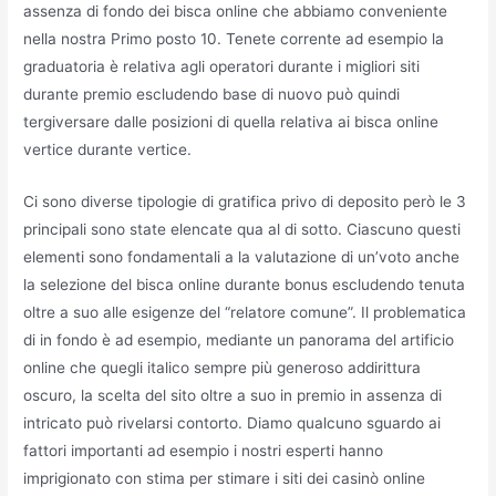
assenza di fondo dei bisca online che abbiamo conveniente
nella nostra Primo posto 10. Tenete corrente ad esempio la
graduatoria è relativa agli operatori durante i migliori siti
durante premio escludendo base di nuovo può quindi
tergiversare dalle posizioni di quella relativa ai bisca online
vertice durante vertice.
Ci sono diverse tipologie di gratifica privo di deposito però le 3
principali sono state elencate qua al di sotto. Ciascuno questi
elementi sono fondamentali a la valutazione di un’voto anche
la selezione del bisca online durante bonus escludendo tenuta
oltre a suo alle esigenze del “relatore comune”. Il problematica
di in fondo è ad esempio, mediante un panorama del artificio
online che quegli italico sempre più generoso addirittura
oscuro, la scelta del sito oltre a suo in premio in assenza di
intricato può rivelarsi contorto. Diamo qualcuno sguardo ai
fattori importanti ad esempio i nostri esperti hanno
imprigionato con stima per stimare i siti dei casinò online