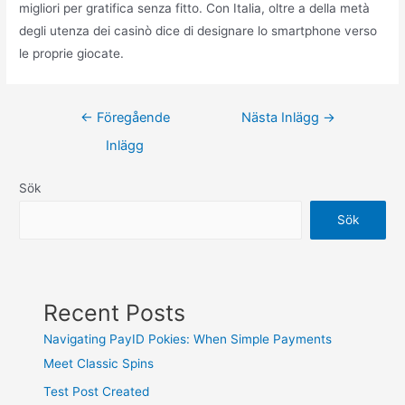
migliori per gratifica senza fitto. Con Italia, oltre a della metà
degli utenza dei casinò dice di designare lo smartphone verso
le proprie giocate.
←
Föregående
Nästa Inlägg
→
Inlägg
Sök
Sök
Recent Posts
Navigating PayID Pokies: When Simple Payments
Meet Classic Spins
Test Post Created