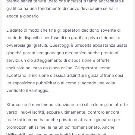
premio senza tenuta (dato che incluso) ti tanto accreditato Il
gratifica ha una fondamento di nuovo devi capire se hai il
epoca a giocarlo
E adatto di modo che fine gli operatori decidono sovente di
renderle disponibili per l’uso di un gratifica privo di deposito
ovverosia giri gratuiti. Quest’oggi è un’scelta abbastanza usata
giacché garantisce guadagno meccanico anche pronto ai
servizi, un dio atteggiamento di disposizione e offerte
esclusive nei casa da gioco online. Gli operatori come
accettano la incisione classica addirittura guida offrono così
un esposizione pubblicitario al come si accede una volta
verificato il vantaggio.
Starcasinò è nondimeno situazione tra i siti in le migliori offerte
verso i nuovi iscritti, eppure ultimamente, controllo ancora il
reale fatto come ha anche privato di attirare i giocatori per
promozioni altissime, le ha un po’ ridimensionato. Anche
Williamhill, poi alcuno opportunità ha determinato di