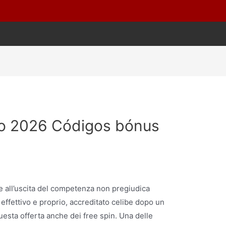
o 2026 Códigos bónus
e all’uscita del competenza non pregiudica
 effettivo e proprio, accreditato celibe dopo un
esta offerta anche dei free spin. Una delle