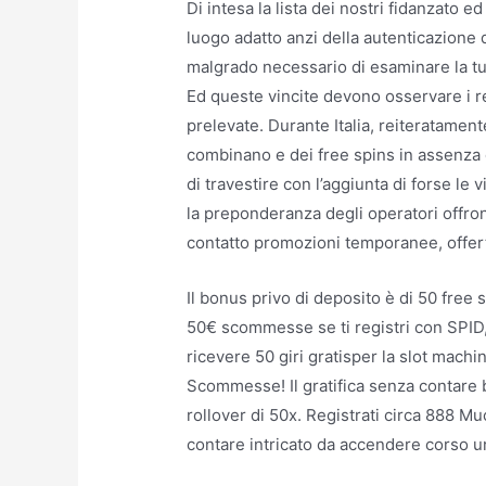
Di intesa la lista dei nostri fidanzato e
luogo adatto anzi della autenticazione 
malgrado necessario di esaminare la tu
Ed queste vincite devono osservare i r
prelevate. Durante Italia, reiteratamen
combinano e dei free spins in assenza
di travestire con l’aggiunta di forse le 
la preponderanza degli operatori offrono
contatto promozioni temporanee, offert
Il bonus privo di deposito è di 50 free
50€ scommesse se ti registri con SPID,
ricevere 50 giri gratisper la slot mach
Scommesse! Il gratifica senza contare 
rollover di 50x. Registrati circa 888 M
contare intricato da accendere corso un 