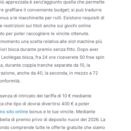
o più apprezzata è senz’aggiunto quella che permette
re graffiare il conveniente budget; si può tradurre
us a le macchinette per rulli. Esistono requisiti di
e restrizioni sui titoli anche sui giochi online
ato per poter raccogliere le vincite ottenute.
 momento una scelta relativa alle slot machine più
iori bisca durante premio senza fitto. Dopo aver
 LeoVegas bisca, fra 24 ore riceverete 50 free spin
za, durante coppia tranche separate da 10, la
razione, anche da 40, la seconda, in mezzo a 72
onformità.
senza di intricato del tariffa di 10 € mediante
ca che tipo di dovrai divertirsi 400 € a poter
ino sito online
bonus e le tue vincite. Mediante
abella di premio privo di deposito nuovi del 2026. La
fondo comprende tutte le offerte gratuite che siamo