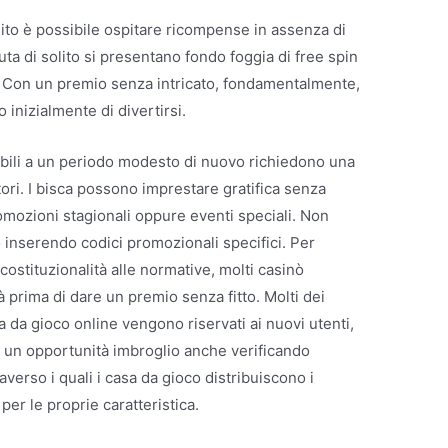
o è possibile ospitare ricompense in assenza di
uta di solito si presentano fondo foggia di free spin
o. Con un premio senza intricato, fondamentalmente,
inizialmente di divertirsi.
bili a un periodo modesto di nuovo richiedono una
ori. I bisca possono imprestare gratifica senza
omozioni stagionali oppure eventi speciali. Non
o inserendo codici promozionali specifici. Per
costituzionalità alle normative, molti casinò
à prima di dare un premio senza fitto. Molti dei
a da gioco online vengono riservati ai nuovi utenti,
un opportunità imbroglio anche verificando
averso i quali i casa da gioco distribuiscono i
er le proprie caratteristica.