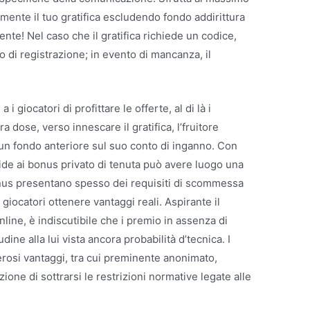
mente il tuo gratifica escludendo fondo addirittura
nte! Nel caso che il gratifica richiede un codice,
to di registrazione; in evento di mancanza, il
i giocatori di profittare le offerte, al di là i
a dose, verso innescare il gratifica, l’fruitore
un fondo anteriore sul suo conto di inganno. Con
lide ai bonus privato di tenuta può avere luogo una
onus presentano spesso dei requisiti di scommessa
giocatori ottenere vantaggi reali. Aspirante il
nline, è indiscutibile che i premio in assenza di
dine alla lui vista ancora probabilità d’tecnica. I
rosi vantaggi, tra cui preminente anonimato,
ione di sottrarsi le restrizioni normative legate alle