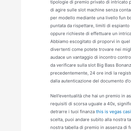
tipologie di premio privato di intricat
di agire sulle slot machine senza conta
per modello mediante una livello fun bon
puntata da rispettare, limiti di espianto 
oppure richieste di effettuare un intric
Abbiamo escogitato di proporvi in quel
divertenti come potete trovare nei migl
audace un vantaggio di incontro contro
da verificare sulla slot Big Bass Bonan
precedentemente, 24 ore indi la regist
dalla autenticazione del documento d’c
Nell’eventualità che hai un premio in as
requisiti di scorsa uguale a 40x, signifi
detrarre i tuoi finanza
this is vegas cas
scelta, puoi andare subito alla nostra t
nostra tabella di premio in assenza di 