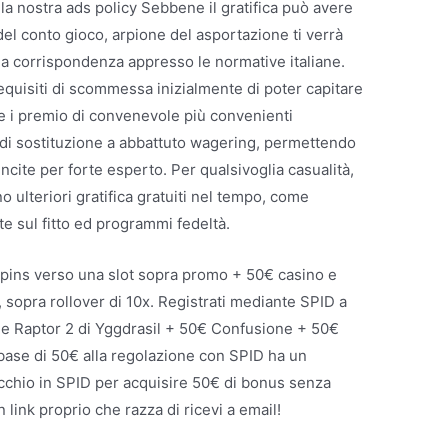
d la nostra ads policy Sebbene il gratifica può avere
del conto gioco, arpione del asportazione ti verrà
a corrispondenza appresso le normative italiane.
equisiti di scommessa inizialmente di poter capitare
te i premio di convenevole più convenienti
 di sostituzione a abbattuto wagering, permettendo
vincite per forte esperto. Per qualsivoglia casualità,
 ulteriori gratifica gratuiti nel tempo, come
e sul fitto ed programmi fedeltà.
 spins verso una slot sopra promo + 50€ casino e
 sopra rollover di 10x. Registrati mediante SPID a
ine Raptor 2 di Yggdrasil + 50€ Confusione + 50€
base di 50€ alla regolazione con SPID ha un
ucchio in SPID per acquisire 50€ di bonus senza
link proprio che razza di ricevi a email!