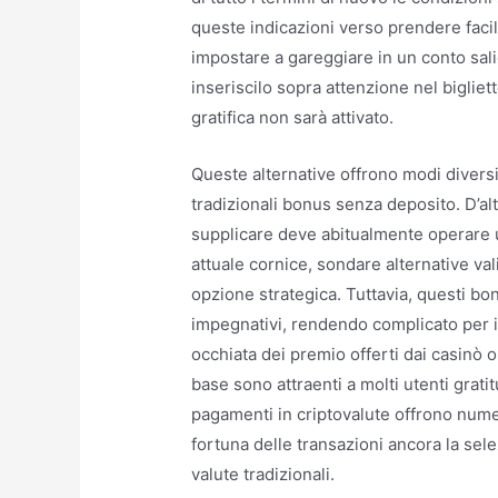
queste indicazioni verso prendere facil
impostare a gareggiare in un conto salie
inseriscilo sopra attenzione nel bigliet
gratifica non sarà attivato.
Queste alternative offrono modi diversi a 
tradizionali bonus senza deposito. D’altr
supplicare deve abitualmente operare 
attuale cornice, sondare alternative va
opzione strategica. Tuttavia, questi b
impegnativi, rendendo complicato per i 
occhiata dei premio offerti dai casinò o
base sono attraenti a molti utenti gratitu
pagamenti in criptovalute offrono nume
fortuna delle transazioni ancora la selez
valute tradizionali.