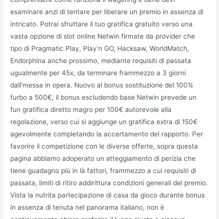
esaminare anzi di tentare per liberare un premio in assenza di
intricato. Potrai sfruttare il tuo gratifica gratuito verso una
vasta opzione di slot online Netwin firmate da provider che
tipo di Pragmatic Play, Play’n GO, Hacksaw, WorldMatch,
Endorphina anche prossimo, mediante requisiti di passata
ugualmente per 45x, da terminare frammezzo a 3 giorni
dall’messa in opera. Nuovo al bonus sostituzione del 100%
furbo a 500€, il bonus escludendo base Netwin prevede un
fun gratifica diretto magro per 100€ autorevole alla
regolazione, verso cui si aggiunge un gratifica extra di 150€
agevolmente completando la accertamento del rapporto. Per
favorire il competizione con le diverse offerte, sopra questa
pagina abbiamo adoperato un atteggiamento di perizia che
tiene guadagno più in là fattori, frammezzo a cui requisiti di
passata, limiti di ritiro addirittura condizioni generali del premio.
Vista la nutrita partecipazione di casa da gioco durante bonus
in assenza di tenuta nel panorama italiano, non è