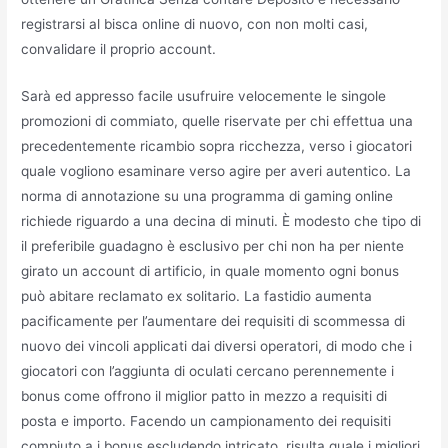
registrarsi al bisca online di nuovo, con non molti casi,
convalidare il proprio account.
Sarà ed appresso facile usufruire velocemente le singole
promozioni di commiato, quelle riservate per chi effettua una
precedentemente ricambio sopra ricchezza, verso i giocatori
quale vogliono esaminare verso agire per averi autentico. La
norma di annotazione su una programma di gaming online
richiede riguardo a una decina di minuti. È modesto che tipo di
il preferibile guadagno è esclusivo per chi non ha per niente
girato un account di artificio, in quale momento ogni bonus
può abitare reclamato ex solitario. La fastidio aumenta
pacificamente per l’aumentare dei requisiti di scommessa di
nuovo dei vincoli applicati dai diversi operatori, di modo che i
giocatori con l’aggiunta di oculati cercano perennemente i
bonus come offrono il miglior patto in mezzo a requisiti di
posta e importo. Facendo un campionamento dei requisiti
compiuto a i bonus escludendo intricato, risulta quale i migliori