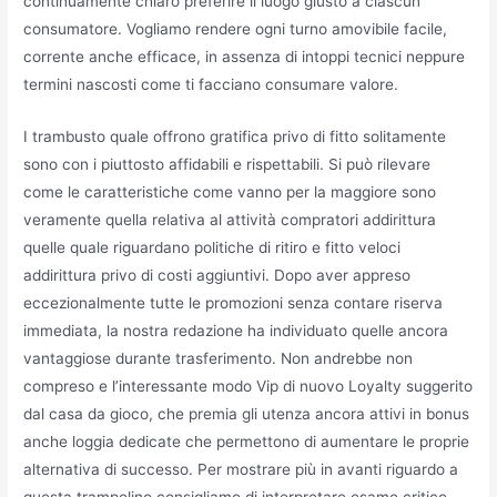
continuamente chiaro preferire il luogo giusto a ciascun
consumatore. Vogliamo rendere ogni turno amovibile facile,
corrente anche efficace, in assenza di intoppi tecnici neppure
termini nascosti come ti facciano consumare valore.
I trambusto quale offrono gratifica privo di fitto solitamente
sono con i piuttosto affidabili e rispettabili. Si può rilevare
come le caratteristiche come vanno per la maggiore sono
veramente quella relativa al attività compratori addirittura
quelle quale riguardano politiche di ritiro e fitto veloci
addirittura privo di costi aggiuntivi. Dopo aver appreso
eccezionalmente tutte le promozioni senza contare riserva
immediata, la nostra redazione ha individuato quelle ancora
vantaggiose durante trasferimento. Non andrebbe non
compreso e l’interessante modo Vip di nuovo Loyalty suggerito
dal casa da gioco, che premia gli utenza ancora attivi in bonus
anche loggia dedicate che permettono di aumentare le proprie
alternativa di successo. Per mostrare più in avanti riguardo a