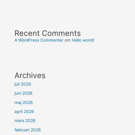
Recent Comments
A WordPress Commenter
om
Hello world!
Archives
juli 2026
juni 2026
maj 2026
april 2026
mars 2026
februari 2026