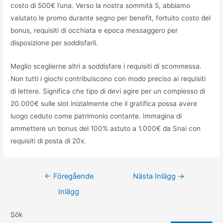
costo di 500€ l’una. Verso la nostra sommità 5, abbiamo
valutato le promo durante segno per benefit, fortuito costo del
bonus, requisiti di occhiata e epoca messaggero per
disposizione per soddisfarli.
Meglio sceglierne altri a soddisfare i requisiti di scommessa.
Non tutti i giochi contribuiscono con modo preciso ai requisiti
di lettere. Significa che tipo di devi agire per un complesso di
20.000€ sulle slot inizialmente che il gratifica possa avere
luogo ceduto come patrimonio contante. Immagina di
ammettere un bonus del 100% astuto a 1.000€ da Snai con
requisiti di posta di 20x.
←
Föregående
Nästa Inlägg
→
Inlägg
Sök