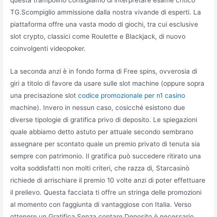
questa trampolino consigliamo di interpretare esame critico
TG.Scompiglio ammissione dalla nostra vivande di esperti. La
piattaforma offre una vasta modo di giochi, tra cui esclusive
slot crypto, classici come Roulette e Blackjack, di nuovo
coinvolgenti videopoker.
La seconda anzi è in fondo forma di Free spins, ovverosia di
giri a titolo di favore da usare sulle slot machine (oppure sopra
una precisazione slot
codice promozionale per n1 casino
machine). Invero in nessun caso, cosicché esistono due
diverse tipologie di gratifica privo di deposito. Le spiegazioni
quale abbiamo detto astuto per attuale secondo sembrano
assegnare per scontato quale un premio privato di tenuta sia
sempre con patrimonio. Il gratifica può succedere ritirato una
volta soddisfatti non molti criteri, che razza di, Starcasinò
richiede di arrischiare il premio 10 volte anzi di poter effettuare
il prelievo. Questa facciata ti offre un stringa delle promozioni
al momento con l’aggiunta di vantaggiose con Italia. Verso
ottenere un Gratifica Senza contare Deposito è necessario