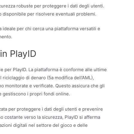
urezza robuste per proteggere i dati degli utenti.
to disponibile per risolvere eventuali problemi.
 ideale per chi cerca una piattaforma versatili e
mento.
in PlayID
e per PlayID. La piattaforma è conforme alle ultime
 riciclaggio di denaro (5a modifica dell’AML),
no monitorate e verificate. Questo assicura che gli
 gestiscono i propri fondi online.
nzata per proteggere i dati degli utenti e prevenire
o costante verso la sicurezza, PlayID si afferma
zioni digitali nel settore del gioco e delle