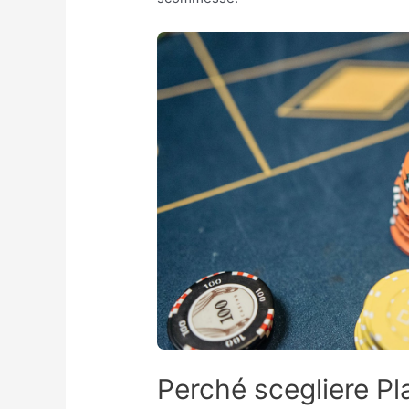
Perché scegliere Pl