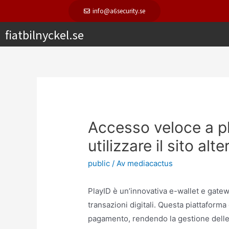
info@a6security.se
fiatbilnyckel.se
Accesso veloce a p
utilizzare il sito alt
public
/ Av
mediacactus
PlayID è un’innovativa e-wallet e gate
transazioni digitali. Questa piattaforma
pagamento, rendendo la gestione delle 