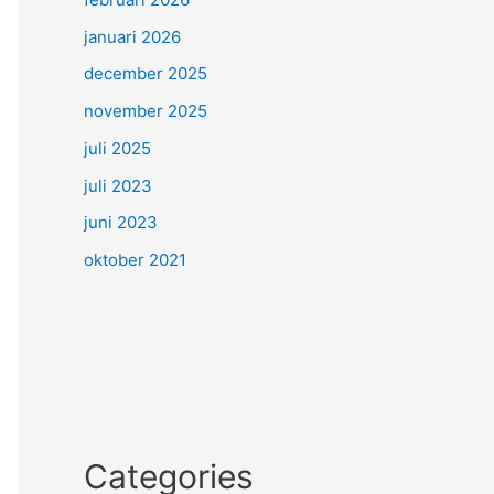
januari 2026
december 2025
november 2025
juli 2025
juli 2023
juni 2023
oktober 2021
Categories