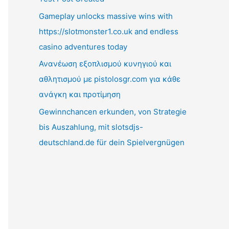
Gameplay unlocks massive wins with
https://slotmonster1.co.uk and endless
casino adventures today
Ανανέωση εξοπλισμού κυνηγιού και
αθλητισμού με pistolosgr.com για κάθε
ανάγκη και προτίμηση
Gewinnchancen erkunden, von Strategie
bis Auszahlung, mit slotsdjs-
deutschland.de für dein Spielvergnügen