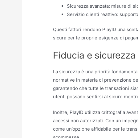
Sicurezza avanzata: misure di sic
Servizio clienti reattivo: suppor
Questi fattori rendono PlayID una scelta
sicura per le proprie esigenze di paga
Fiducia e sicurezza 
La sicurezza è una priorità fondamental
normative in materia di prevenzione del
garantendo che tutte le transazioni sia
utenti possano sentirsi al sicuro mentre
Inoltre, PlayID utilizza crittografia ava
accessi non autorizzati. Con un impegn
come un’opzione affidabile per le transa
scommesse.