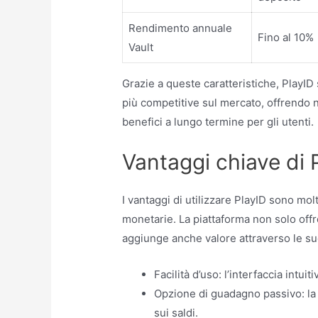
Rendimento annuale
Fino al 10%
Vault
Grazie a queste caratteristiche, PlayI
più competitive sul mercato, offrendo n
benefici a lungo termine per gli utenti.
Vantaggi chiave di 
I vantaggi di utilizzare PlayID sono mol
monetarie. La piattaforma non solo offr
aggiunge anche valore attraverso le su
Facilità d’uso: l’interfaccia intuit
Opzione di guadagno passivo: la
sui saldi.