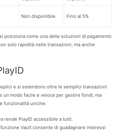
Non disponibile
Fino al 5%
D si posiziona come una delle soluzioni di pagamento
on solo rapidità nelle transazioni, ma anche
PlayID
teplici e si estendono oltre le semplici transazioni
e un modo facile e veloce per gestire fondi, ma
e funzionalità uniche:
iva rende PlayID accessibile a tutti.
 funzione Vault consente di guadagnare interessi